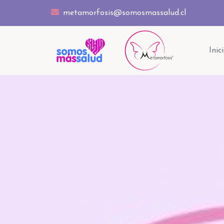
metamorfosis@somosmassalud.cl
Inic